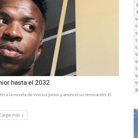
1
1
1
1
1
1
1
1
1
nior hasta el 2032
1
2
n a la novela de Vinicius Junior y anunció su renovación. El
Cargar más