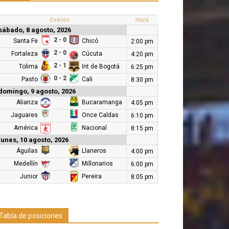
Evento
Hora
sábado, 8 agosto, 2026
2 - 0
Santa Fe
Chicó
2:00 pm
2 - 0
Fortaleza
Cúcuta
4:20 pm
2 - 1
Tolima
Int de Bogotá
6:25 pm
0 - 2
Pasto
Cali
8:30 pm
domingo, 9 agosto, 2026
Alianza
Bucaramanga
4:05 pm
Jaguares
Once Caldas
6:10 pm
América
Nacional
8:15 pm
lunes, 10 agosto, 2026
Águilas
Llaneros
4:00 pm
Medellín
Millonarios
6:00 pm
Junior
Pereira
8:05 pm
Tabla de posiciones