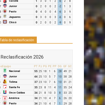
Cúcuta
6
1
3
0
1
2
-6
2
8
Junior
7
0
2
0
0
2
-2
1
3
Pasto
8
0
4
0
0
4
-6
3
9
Jaguares
9
0
3
0
0
3
-6
0
6
Chicó
0
0
2
0
0
2
-9
0
9
Tabla de reclasificación
Reclasificación 2026
os
Equipo
PT
PJ
PG
PE
PP
DG
GF
GC
Nacional
1
55
25
18
1
6
28
49
21
Junior
2
44
25
13
5
7
10
38
28
Tolima
3
37
23
10
7
6
10
31
21
Santa Fe
4
35
23
8
11
4
11
35
24
Once Caldas
5
34
21
8
10
3
8
33
25
América
6
34
21
10
4
7
6
26
20
Pasto
7
34
21
10
4
7
1
29
28