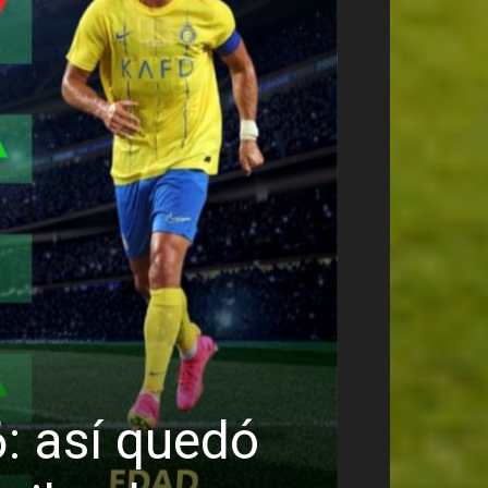
INFOGRAFÍAS
: así quedó
Así q