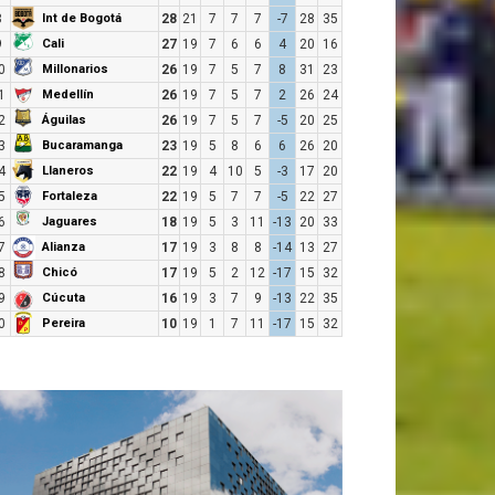
Int de Bogotá
8
28
21
7
7
7
-7
28
35
Cali
9
27
19
7
6
6
4
20
16
Millonarios
0
26
19
7
5
7
8
31
23
Medellín
1
26
19
7
5
7
2
26
24
Águilas
2
26
19
7
5
7
-5
20
25
Bucaramanga
3
23
19
5
8
6
6
26
20
Llaneros
4
22
19
4
10
5
-3
17
20
Fortaleza
5
22
19
5
7
7
-5
22
27
Jaguares
6
18
19
5
3
11
-13
20
33
Alianza
7
17
19
3
8
8
-14
13
27
Chicó
8
17
19
5
2
12
-17
15
32
Cúcuta
9
16
19
3
7
9
-13
22
35
Pereira
0
10
19
1
7
11
-17
15
32