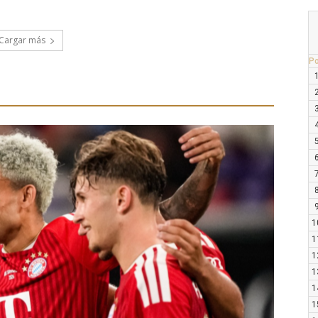
Cargar más
P
1
1
1
1
1
1