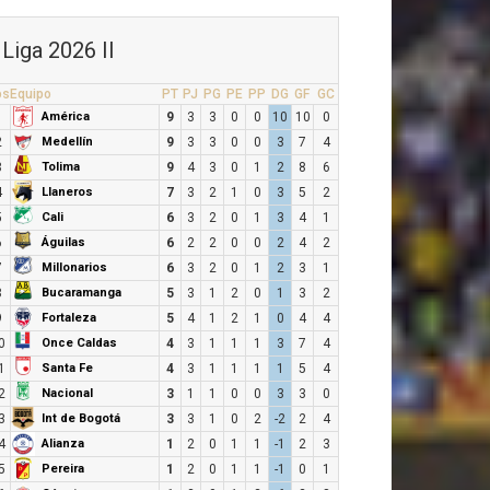
Liga 2026 II
os
Equipo
PT
PJ
PG
PE
PP
DG
GF
GC
América
1
9
3
3
0
0
10
10
0
Medellín
2
9
3
3
0
0
3
7
4
Tolima
3
9
4
3
0
1
2
8
6
Llaneros
4
7
3
2
1
0
3
5
2
Cali
5
6
3
2
0
1
3
4
1
Águilas
6
6
2
2
0
0
2
4
2
Millonarios
7
6
3
2
0
1
2
3
1
Bucaramanga
8
5
3
1
2
0
1
3
2
Fortaleza
9
5
4
1
2
1
0
4
4
Once Caldas
0
4
3
1
1
1
3
7
4
Santa Fe
1
4
3
1
1
1
1
5
4
Nacional
2
3
1
1
0
0
3
3
0
Int de Bogotá
3
3
3
1
0
2
-2
2
4
Alianza
4
1
2
0
1
1
-1
2
3
Pereira
5
1
2
0
1
1
-1
0
1