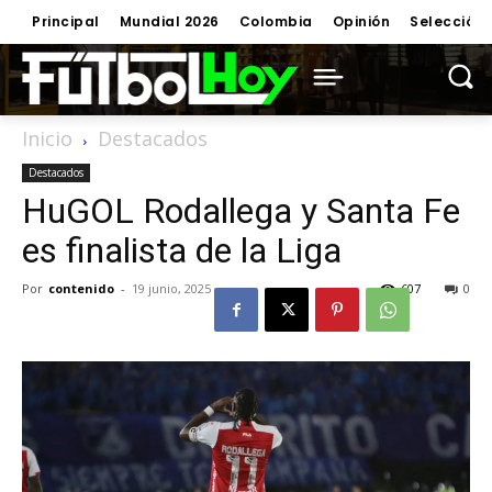
Principal
Mundial 2026
Colombia
Opinión
Selección
Inicio
Destacados
Destacados
HuGOL Rodallega y Santa Fe
es finalista de la Liga
Por
contenido
-
19 junio, 2025
607
0