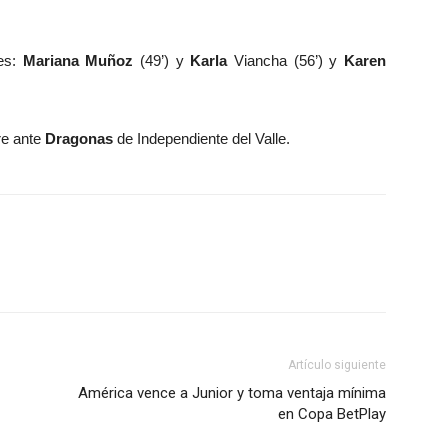
res:
Mariana Muñoz
(49’) y
Karla
Viancha (56’) y
Karen
re ante
Dragonas
de Independiente del Valle.
Artículo siguiente
América vence a Junior y toma ventaja mínima
en Copa BetPlay