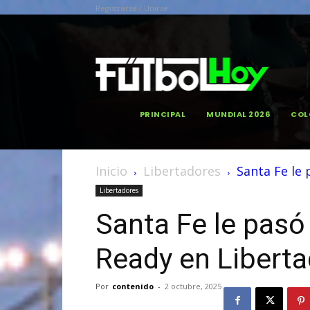
Registrarse / Unirse
PRINCIPAL
MUNDIAL 2026
COL
Inicio
Libertadores
Santa Fe le
Libertadores
Santa Fe le pasó
Ready en Libert
Por
contenido
-
2 octubre, 2025