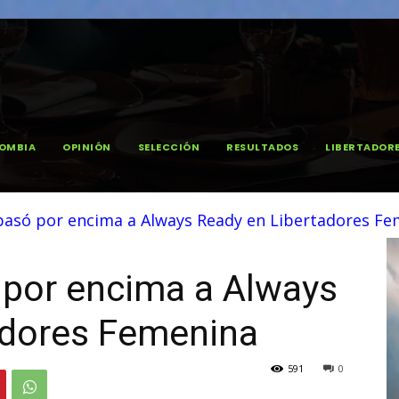
OMBIA
OPINIÓN
SELECCIÓN
RESULTADOS
LIBERTADOR
 pasó por encima a Always Ready en Libertadores F
 por encima a Always
adores Femenina
591
0