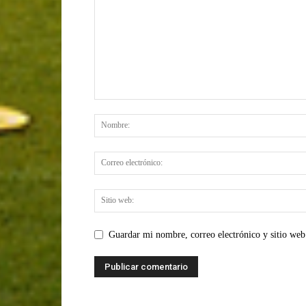
Guardar mi nombre, correo electrónico y sitio web