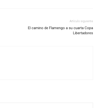
Artículo siguiente
El camino de Flamengo a su cuarta Copa
Libertadores