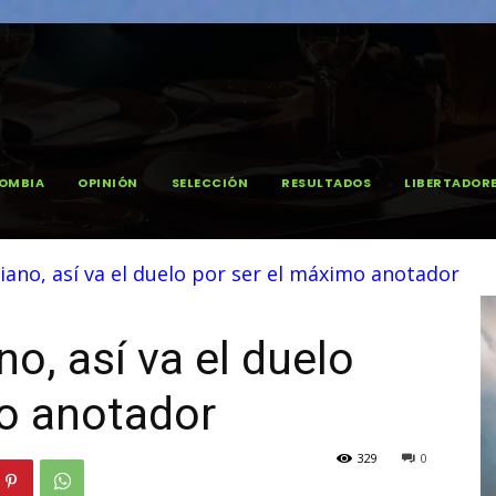
OMBIA
OPINIÓN
SELECCIÓN
RESULTADOS
LIBERTADOR
tiano, así va el duelo por ser el máximo anotador
no, así va el duelo
mo anotador
329
0