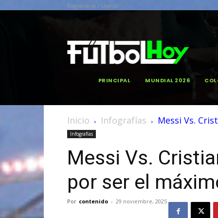
Registrarse / Unirse
PRINCIPAL
MUNDIAL 2026
COL
Inicio
Infografías
Messi Vs. Cris
Infografías
Messi Vs. Cristia
por ser el máxi
Por
contenido
-
29 noviembre, 2025