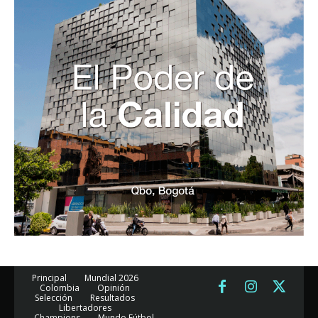
Principal
Mundial 2026
Colombia
Opinión
Selección
Resultados
Libertadores
Champions
Mundo Fútbol