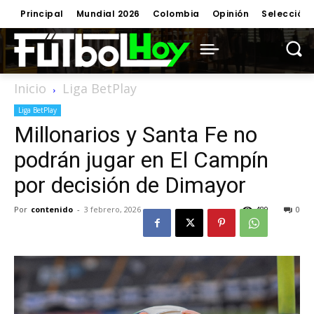
Principal
Mundial 2026
Colombia
Opinión
Selección
Inicio
Liga BetPlay
Liga BetPlay
Millonarios y Santa Fe no
podrán jugar en El Campín
por decisión de Dimayor
Por
contenido
-
3 febrero, 2026
489
0