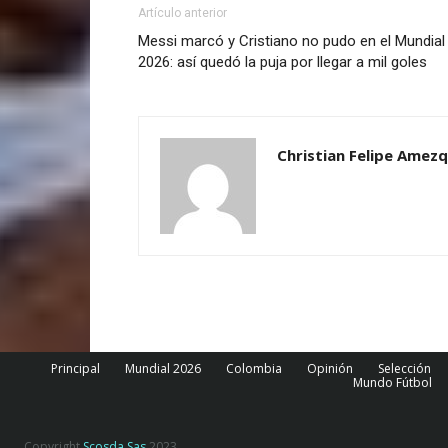
Artículo anterior
Messi marcó y Cristiano no pudo en el Mundial
2026: así quedó la puja por llegar a mil goles
Christian Felipe Amezq
Principal
Mundial 2026
Colombia
Opinión
Selección
Mundo Fútbol
Copyright
Scosda Sas
2023