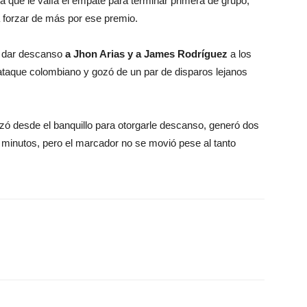
 que le valía el empate para terminar primera de grupo,
 forzar de más por ese premio.
r dar descanso
a Jhon Arias y a James Rodríguez
a los
l ataque colombiano y gozó de un par de disparos lejanos
zó desde el banquillo para otorgarle descanso, generó dos
 minutos, pero el marcador no se movió pese al tanto