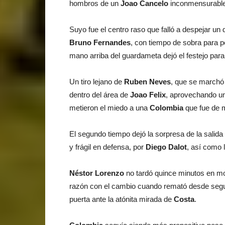
hombros de un
Joao Cancelo
inconmensurable 
Suyo fue el centro raso que falló a despejar un
Bruno Fernandes
, con tiempo de sobra para p
mano arriba del guardameta dejó el festejo par
Un tiro lejano de
Ruben Neves
, que se marchó
dentro del área de
Joao Felix
, aprovechando un
metieron el miedo a una
Colombia
que fue de m
El segundo tiempo dejó la sorpresa de la salid
y frágil en defensa, por
Diego Dalot
, así como 
Néstor Lorenzo
no tardó quince minutos en mo
razón con el cambio cuando remató desde segund
puerta ante la atónita mirada de
Costa
.