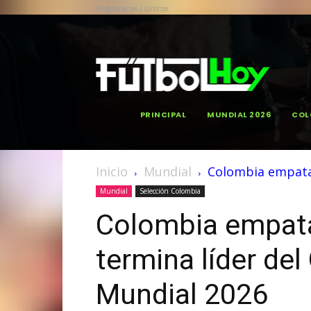
Registrarse / Unirse
PRINCIPAL
MUNDIAL 2026
COL
Inicio
Mundial
Colombia empata c
Mundial
Selección Colombia
Colombia empata
termina líder del
Mundial 2026