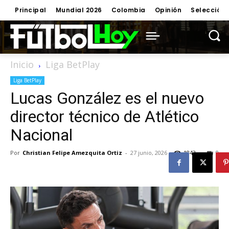
Principal
Mundial 2026
Colombia
Opinión
Selección
Inicio
Liga BetPlay
Liga BetPlay
Lucas González es el nuevo
director técnico de Atlético
Nacional
Por
Christian Felipe Amezquita Ortiz
-
27 junio, 2026
1843
0