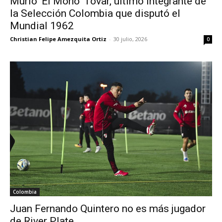
Murió ‘El Mono’ Tovar, último integrante de
la Selección Colombia que disputó el
Mundial 1962
Christian Felipe Amezquita Ortiz
-
30 julio, 2026
0
Colombia
Juan Fernando Quintero no es más jugador
de River Plate