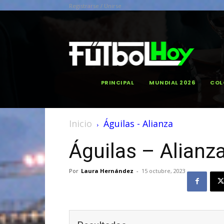
Registrarse / Unirse
PRINCIPAL
MUNDIAL 2026
COL
Inicio
Águilas - Alianza
Águilas – Alianz
Por
Laura Hernández
-
15 octubre, 2023