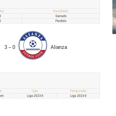
les
Resultado
3
Ganado
0
Perdido
3
0
Alianza
—
a
Liga
Temporada
 pm
Liga 2023-II
Liga 2023-II