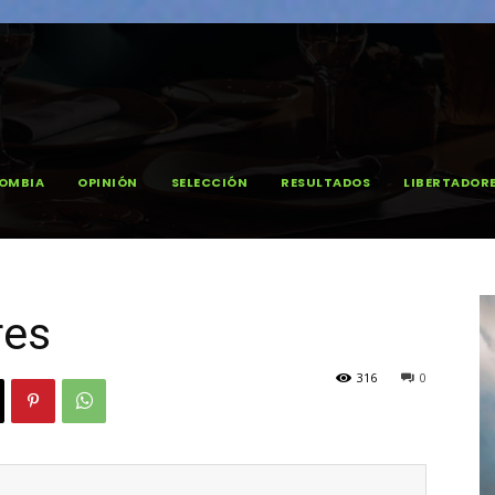
OMBIA
OPINIÓN
SELECCIÓN
RESULTADOS
LIBERTADOR
res
316
0