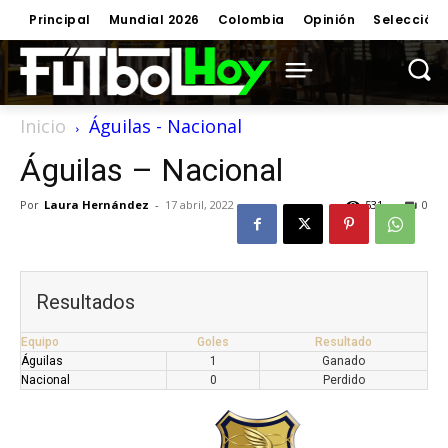
Principal
Mundial 2026
Colombia
Opinión
Selección
Inicio
Águilas - Nacional
Águilas – Nacional
Por
Laura Hernández
-
17 abril, 2022
531
0
Resultados
Equipo
Goles
Resultado
Águilas
1
Ganado
Nacional
0
Perdido