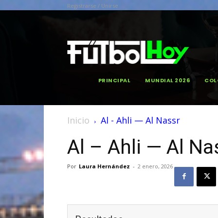
Registrarse / Unirse
PRINCIPAL
MUNDIAL 2026
COL
Inicio
Al - Ahli — Al Nassr
Al – Ahli — Al Na
Por
Laura Hernández
-
2 enero, 2026