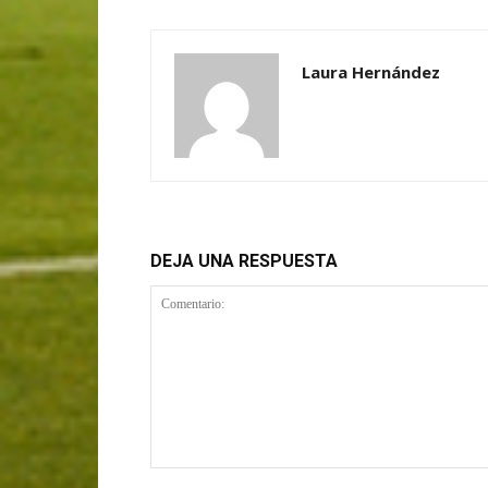
Laura Hernández
DEJA UNA RESPUESTA