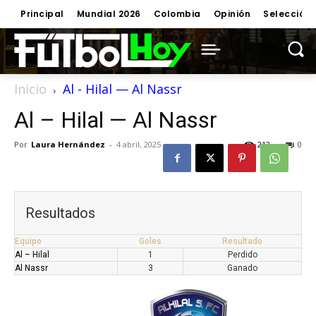
Principal
Mundial 2026
Colombia
Opinión
Selección
Inicio
Al - Hilal — Al Nassr
Al – Hilal — Al Nassr
Por
Laura Hernández
-
4 abril, 2025
212
0
Resultados
Equipo
Goles
Resultado
Al – Hilal
1
Perdido
Al Nassr
3
Ganado