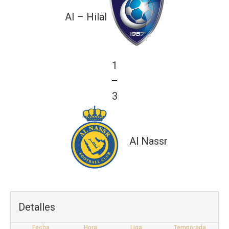
Al – Hilal
1
—
3
Al Nassr
Detalles
Fecha
Hora
Liga
Temporada