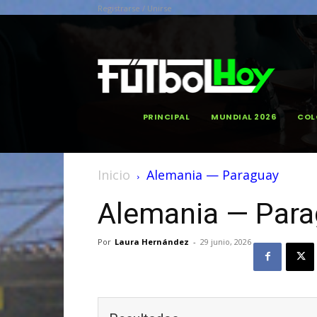
Registrarse / Unirse
PRINCIPAL
MUNDIAL 2026
COL
Inicio
Alemania — Paraguay
Alemania — Par
Por
Laura Hernández
-
29 junio, 2026