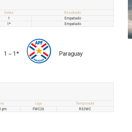
Goles
Resultado
1
Empatado
1*
Empatado
1
1*
Paraguay
—
ra
Liga
Temporada
0 pm
FWC26
R32WC