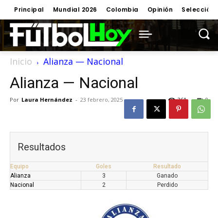
Principal
Mundial 2026
Colombia
Opinión
Selección
Inicio
Alianza — Nacional
Alianza — Nacional
Por
Laura Hernández
-
23 febrero, 2025
261
0
Resultados
Equipo
Goles
Resultado
Alianza
3
Ganado
Nacional
2
Perdido