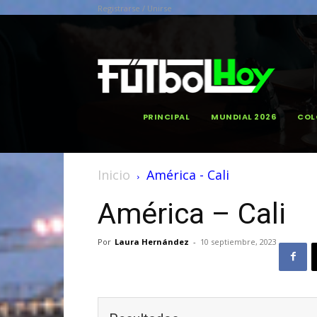
Registrarse / Unirse
PRINCIPAL
MUNDIAL 2026
COL
Inicio
América - Cali
América – Cali
Por
Laura Hernández
-
10 septiembre, 2023