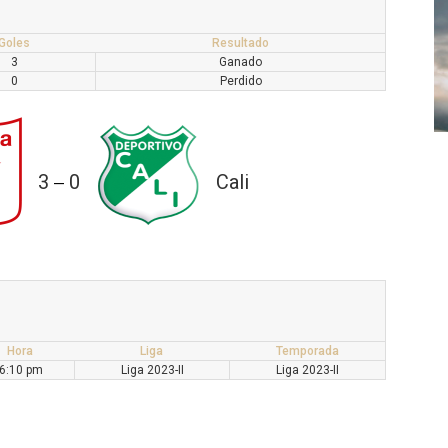
Goles
Resultado
3
Ganado
0
Perdido
3
0
Cali
—
Hora
Liga
Temporada
6:10 pm
Liga 2023-II
Liga 2023-II