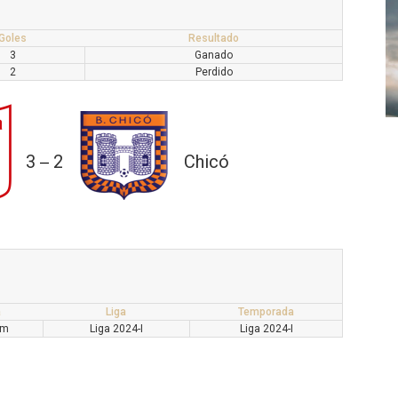
Goles
Resultado
3
Ganado
2
Perdido
3
2
Chicó
—
a
Liga
Temporada
pm
Liga 2024-I
Liga 2024-I