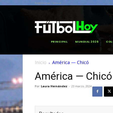
Registrarse / Unirse
PRINCIPAL
MUNDIAL 2026
COL
Inicio
América — Chicó
América — Chicó
Por
Laura Hernández
-
23 marzo, 2024