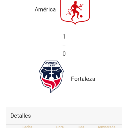
América
1
—
0
Fortaleza
Detalles
Fecha
Hora
Liga
Temporada