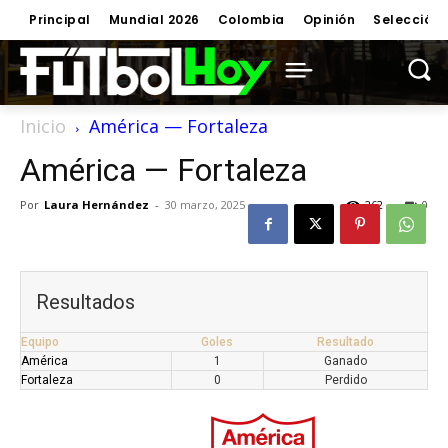
Principal
Mundial 2026
Colombia
Opinión
Selección
Inicio
América — Fortaleza
América — Fortaleza
Por
Laura Hernández
-
30 marzo, 2025
262
0
Resultados
Equipo
Goles
Resultado
América
1
Ganado
Fortaleza
0
Perdido