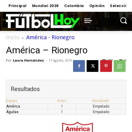
Principal
Mundial 2026
Colombia
Opinión
Selección
Inicio
América - Rionegro
América – Rionegro
Por
Laura Hernández
-
17 agosto, 2019
692
0
Resultados
Equipo
Goles
Resultado
América
1
Empatado
Águilas
1
Empatado