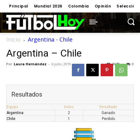
Principal
Mundial 2026
Colombia
Opinión
Selección
Inicio
Argentina - Chile
Argentina – Chile
Por
Laura Hernández
-
6 julio, 2019
1649
0
Resultados
Equipo
Goles
Resultado
Argentina
2
Ganado
Chile
1
Perdido