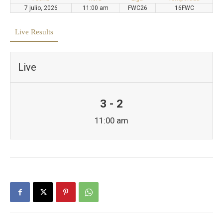
7 julio, 2026
11:00 am
FWC26
16FWC
Live Results
Live
3 - 2
11:00 am