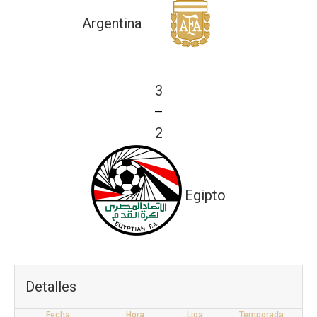
Argentina
3
—
2
Egipto
Detalles
Fecha
Hora
Liga
Temporada