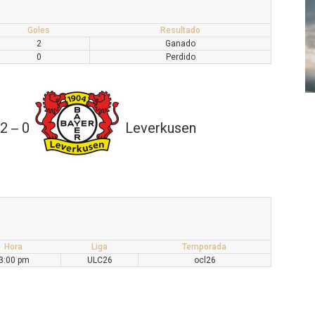
Goles
Resultado
2
Ganado
0
Perdido
2
0
Leverkusen
—
Hora
Liga
Temporada
3:00 pm
ULC26
ocl26