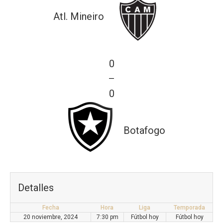
Atl. Mineiro
0
—
0
Botafogo
Detalles
Fecha
Hora
Liga
Temporada
20 noviembre, 2024
7:30 pm
Fútbol hoy
Fútbol hoy