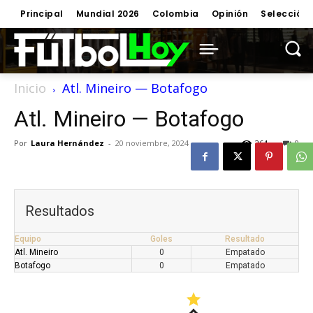
Principal
Mundial 2026
Colombia
Opinión
Selección
Inicio
Atl. Mineiro — Botafogo
Atl. Mineiro — Botafogo
Por
Laura Hernández
-
20 noviembre, 2024
264
0
Resultados
Equipo
Goles
Resultado
Atl. Mineiro
0
Empatado
Botafogo
0
Empatado