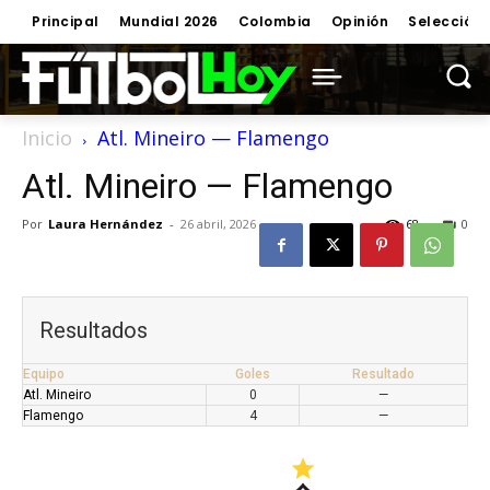
Principal
Mundial 2026
Colombia
Opinión
Selección
Inicio
Atl. Mineiro — Flamengo
Atl. Mineiro — Flamengo
Por
Laura Hernández
-
26 abril, 2026
68
0
Resultados
Equipo
Goles
Resultado
Atl. Mineiro
0
—
Flamengo
4
—