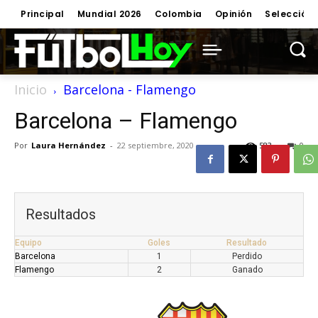
Principal
Mundial 2026
Colombia
Opinión
Selección
Inicio
Barcelona - Flamengo
Barcelona – Flamengo
Por
Laura Hernández
-
22 septiembre, 2020
583
0
Resultados
Equipo
Goles
Resultado
Barcelona
1
Perdido
Flamengo
2
Ganado