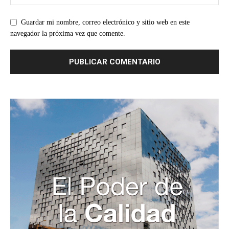
Guardar mi nombre, correo electrónico y sitio web en este
navegador la próxima vez que comente.