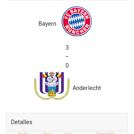
Bayern
3
—
0
Anderlecht
Detalles