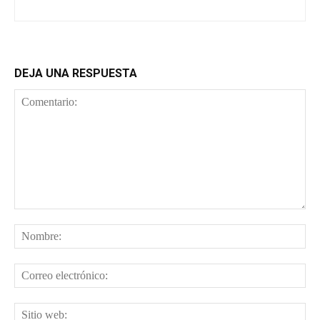
DEJA UNA RESPUESTA