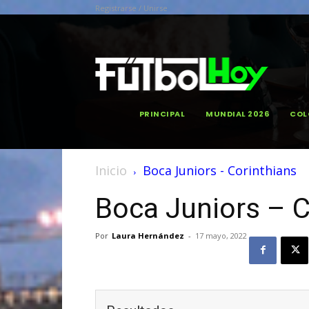
Registrarse / Unirse
PRINCIPAL
MUNDIAL 2026
COL
Inicio
Boca Juniors - Corinthians
Boca Juniors – C
Por
Laura Hernández
-
17 mayo, 2022