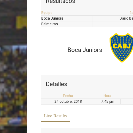
Resultados
Equipo
2
Boca Juniors
Darío Be
Palmeiras
Boca Juniors
Detalles
Fecha
Hora
24 octubre, 2018
7:45 pm
Live Results