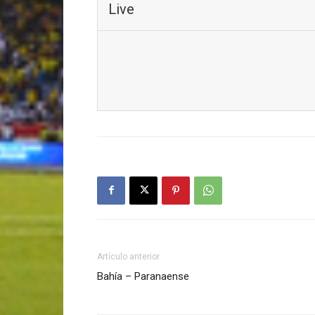
Live
Artículo anterior
Bahía – Paranaense