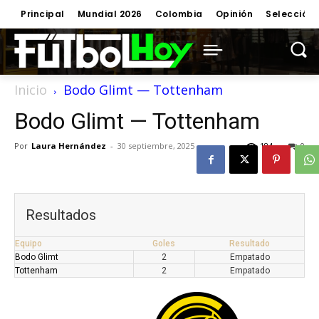
Principal
Mundial 2026
Colombia
Opinión
Selección
Inicio
Bodo Glimt — Tottenham
Bodo Glimt — Tottenham
Por
Laura Hernández
-
30 septiembre, 2025
184
0
Resultados
Equipo
Goles
Resultado
Bodo Glimt
2
Empatado
Tottenham
2
Empatado