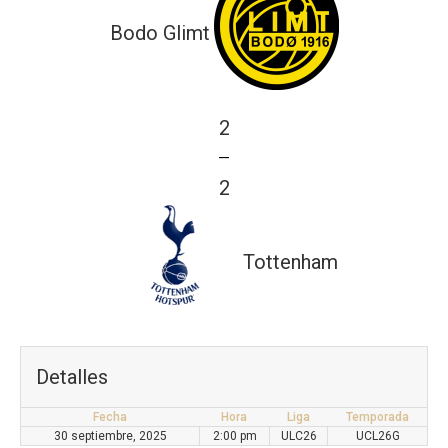
Bodo Glimt
2
—
2
Tottenham
Detalles
Fecha
Hora
Liga
Temporada
30 septiembre, 2025
2:00 pm
ULC26
UCL26G