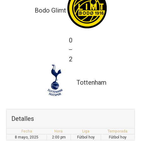
Bodo Glimt
0
—
2
Tottenham
Detalles
Fecha
Hora
Liga
Temporada
8 mayo, 2025
2:00 pm
Fútbol hoy
Fútbol hoy