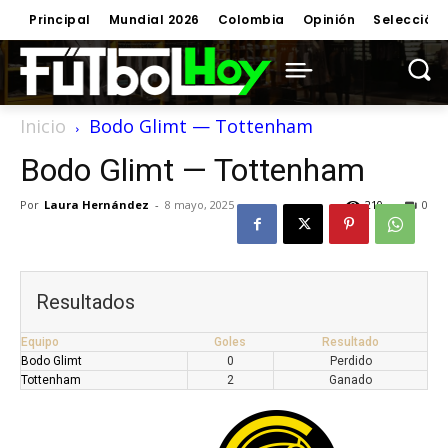
Principal
Mundial 2026
Colombia
Opinión
Selección
Inicio
Bodo Glimt — Tottenham
Bodo Glimt — Tottenham
Por
Laura Hernández
-
8 mayo, 2025
210
0
Resultados
Equipo
Goles
Resultado
Bodo Glimt
0
Perdido
Tottenham
2
Ganado