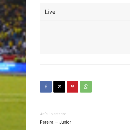
Live
Artículo anterior
Pereira — Junior