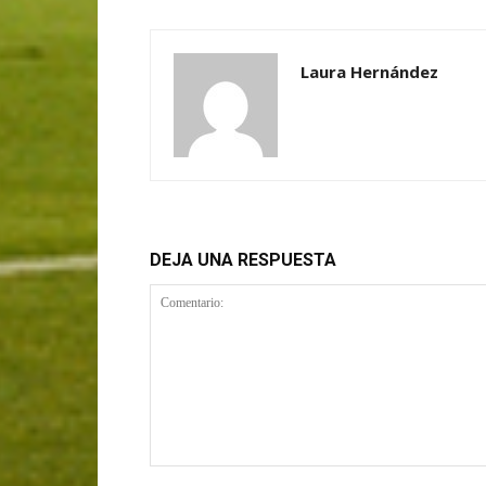
Laura Hernández
DEJA UNA RESPUESTA