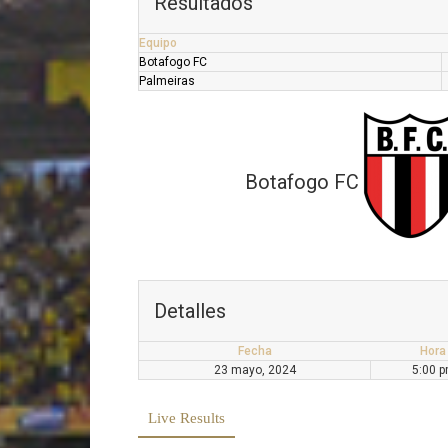
Resultados
Equipo
Botafogo FC
Palmeiras
Botafogo FC
Detalles
Fecha
Hora
23 mayo, 2024
5:00 
Live Results