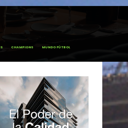
ES
CHAMPIONS
MUNDO FÚTBOL