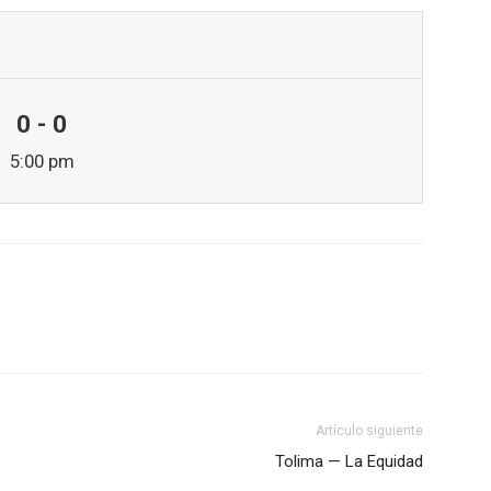
0 - 0
5:00 pm
Artículo siguiente
Tolima — La Equidad