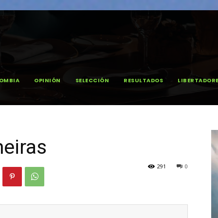
OMBIA
OPINIÓN
SELECCIÓN
RESULTADOS
LIBERTADOR
eiras
291
0