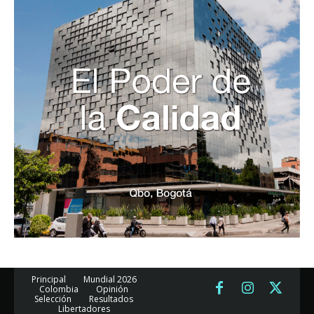
Principal
Mundial 2026
Colombia
Opinión
Selección
Resultados
Libertadores