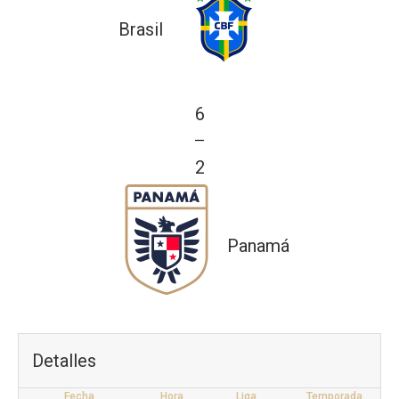
Brasil
6
—
2
Panamá
Detalles
Fecha
Hora
Liga
Temporada