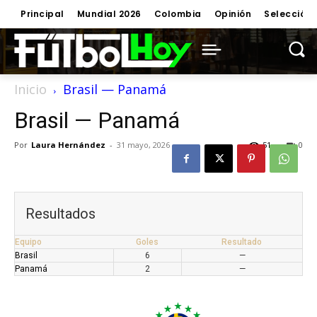
Principal
Mundial 2026
Colombia
Opinión
Selección
Inicio
Brasil — Panamá
Brasil — Panamá
Por
Laura Hernández
-
31 mayo, 2026
51
0
Resultados
Equipo
Goles
Resultado
Brasil
6
—
Panamá
2
—