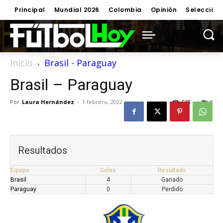
Principal
Mundial 2026
Colombia
Opinión
Selección
Inicio
Brasil - Paraguay
Brasil – Paraguay
Por
Laura Hernández
-
1 febrero, 2022
538
0
Resultados
Equipo
Goles
Resultado
Brasil
4
Ganado
Paraguay
0
Perdido