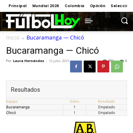
Principal
Mundial 2026
Colombia
Opinión
Selección
Inicio
Bucaramanga — Chicó
Bucaramanga — Chicó
Por
Laura Hernández
-
12 julio, 2025
296
0
Resultados
Equipo
Goles
Resultado
Bucaramanga
1
Empatado
Chicó
1
Empatado