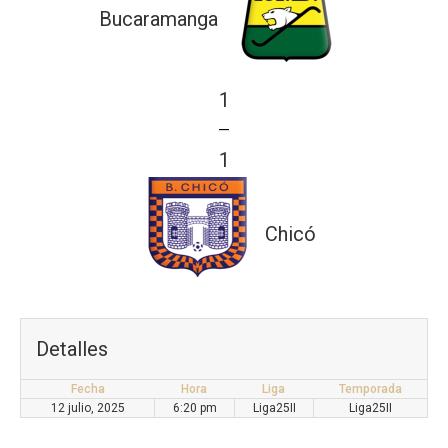
Bucaramanga
1
—
1
Chicó
Detalles
Fecha
Hora
Liga
Temporada
12 julio, 2025
6:20 pm
Liga25II
Liga25II