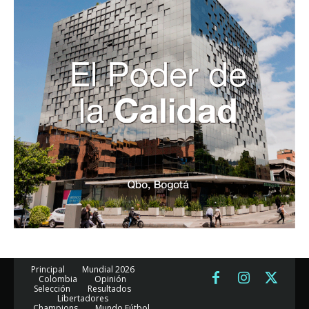
Principal
Mundial 2026
Colombia
Opinión
Selección
Resultados
Libertadores
Champions
Mundo Fútbol