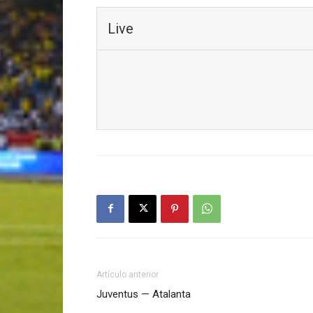
Live
Artículo anterior
Juventus — Atalanta