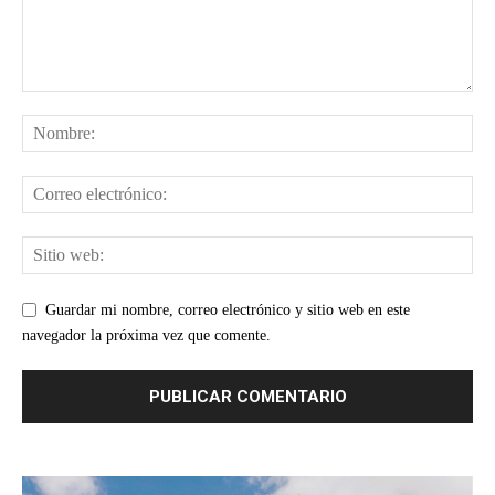
Guardar mi nombre, correo electrónico y sitio web en este
navegador la próxima vez que comente.