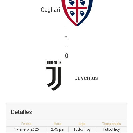
Cagliari
1
—
0
Juventus
Detalles
Fecha
Hora
Liga
Temporada
17 enero, 2026
2:45 pm
Fútbol hoy
Fútbol hoy