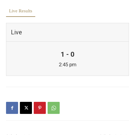
Live Results
Live
1 - 0
2:45 pm