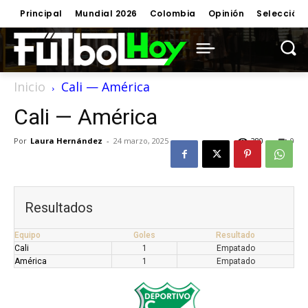
Principal
Mundial 2026
Colombia
Opinión
Selección
Inicio
Cali — América
Cali — América
Por
Laura Hernández
-
24 marzo, 2025
280
0
Resultados
Equipo
Goles
Resultado
Cali
1
Empatado
América
1
Empatado