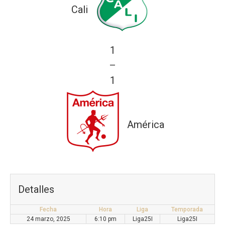
Cali
1
—
1
América
Detalles
Fecha
Hora
Liga
Temporada
24 marzo, 2025
6:10 pm
Liga25I
Liga25I