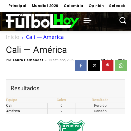
Principal
Mundial 2026
Colombia
Opinión
Selección
Inicio
Cali — América
Cali — América
Por
Laura Hernández
-
18 octubre, 2025
177
0
Resultados
Equipo
Goles
Resultado
Cali
0
Perdido
América
2
Ganado