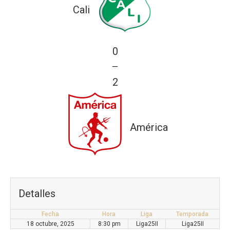
Cali
0
—
2
América
Detalles
Fecha
Hora
Liga
Temporada
18 octubre, 2025
8:30 pm
Liga25II
Liga25II