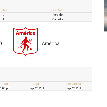
Goles
Resultado
0
Perdido
1
Ganado
0
1
América
—
Hora
Liga
Temporada
6:05 pm
Liga 2021 II
Liga 2021 II