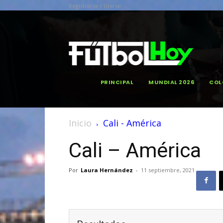
Registrarse / Unirse
PRINCIPAL
MUNDIAL 2026
COL
Inicio
Cali - América
Cali – América
Por
Laura Hernández
-
11 septiembre, 2021