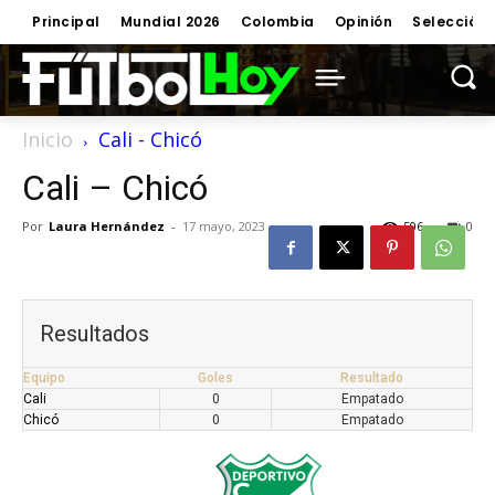
Principal
Mundial 2026
Colombia
Opinión
Selección
Inicio
Cali - Chicó
Cali – Chicó
Por
Laura Hernández
-
17 mayo, 2023
506
0
Resultados
Equipo
Goles
Resultado
Cali
0
Empatado
Chicó
0
Empatado