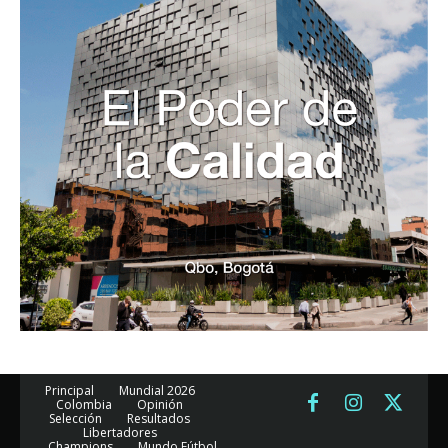
Principal
Mundial 2026
Colombia
Opinión
Selección
Resultados
Libertadores
Champions
Mundo Fútbol