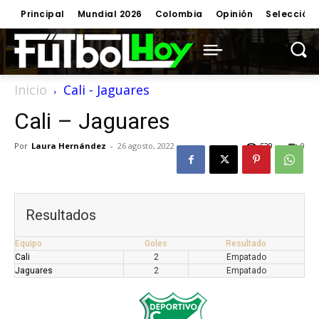
Principal
Mundial 2026
Colombia
Opinión
Selección
Inicio
Cali - Jaguares
Cali – Jaguares
Por
Laura Hernández
-
26 agosto, 2022
529
0
Resultados
Equipo
Goles
Resultado
Cali
2
Empatado
Jaguares
2
Empatado