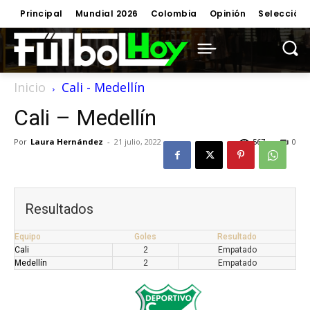
Principal
Mundial 2026
Colombia
Opinión
Selección
Inicio
Cali - Medellín
Cali – Medellín
Por
Laura Hernández
-
21 julio, 2022
567
0
Resultados
Equipo
Goles
Resultado
Cali
2
Empatado
Medellín
2
Empatado