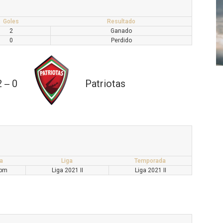
Goles
Resultado
2
Ganado
0
Perdido
2
0
Patriotas
—
a
Liga
Temporada
 pm
Liga 2021 II
Liga 2021 II