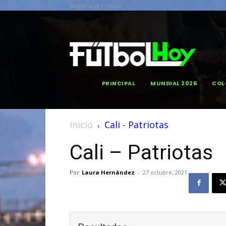
Registrarse / Unirse
PRINCIPAL
MUNDIAL 2026
COL
Inicio
Cali - Patriotas
Cali – Patriotas
Por
Laura Hernández
-
27 octubre, 2021