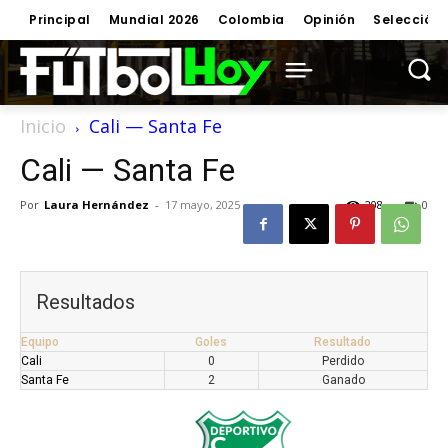
Principal
Mundial 2026
Colombia
Opinión
Selección
Inicio
Cali — Santa Fe
Cali — Santa Fe
Por
Laura Hernández
-
17 mayo, 2025
208
0
Resultados
Equipo
Goles
Resultado
Cali
0
Perdido
Santa Fe
2
Ganado