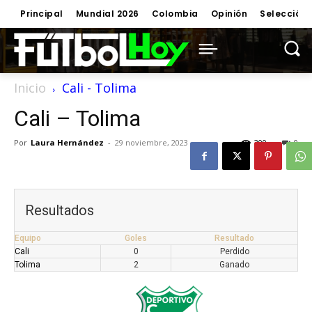
Principal
Mundial 2026
Colombia
Opinión
Selección
Inicio
Cali - Tolima
Cali – Tolima
Por
Laura Hernández
-
29 noviembre, 2023
300
0
Resultados
Equipo
Goles
Resultado
Cali
0
Perdido
Tolima
2
Ganado