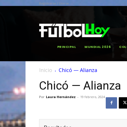
Registrarse / Unirse
PRINCIPAL
MUNDIAL 2026
COL
Inicio
Chicó — Alianza
Chicó — Alianza
Por
Laura Hernández
-
19 febrero, 2024