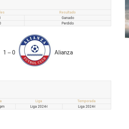
les
Resultado
1
Ganado
0
Perdido
1
0
Alianza
—
a
Liga
Temporada
 pm
Liga 2024-I
Liga 2024-I