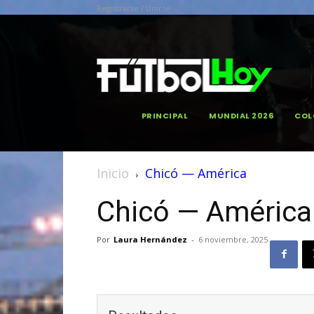
Registrarse / Unirse
PRINCIPAL
MUNDIAL 2026
COL
Inicio
Chicó — América
Chicó — América
Por
Laura Hernández
-
6 noviembre, 2025