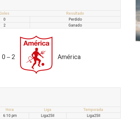
Goles
Resultado
0
Perdido
2
Ganado
0
2
América
—
Hora
Liga
Temporada
6:10 pm
Liga25II
Liga25II