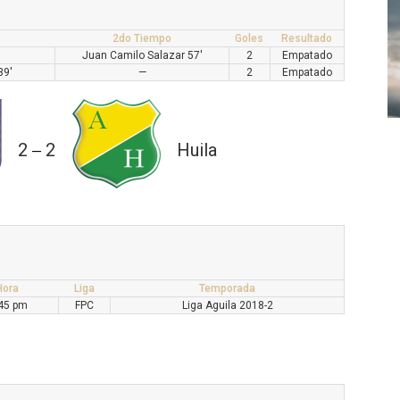
2do Tiempo
Goles
Resultado
Juan Camilo Salazar 57'
2
Empatado
39'
—
2
Empatado
2
2
Huila
—
Hora
Liga
Temporada
45 pm
FPC
Liga Aguila 2018-2