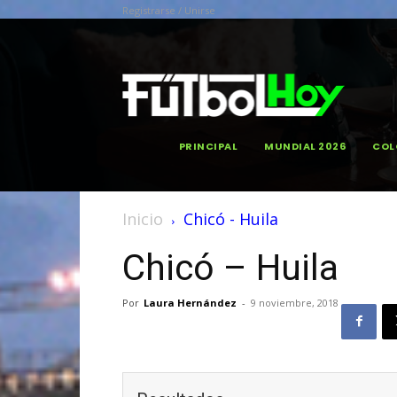
Registrarse / Unirse
PRINCIPAL
MUNDIAL 2026
COL
Inicio
Chicó - Huila
Chicó – Huila
Por
Laura Hernández
-
9 noviembre, 2018