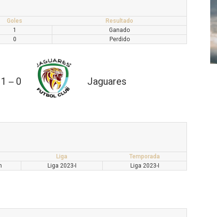
Goles
Resultado
1
Ganado
0
Perdido
1
0
Jaguares
—
Liga
Temporada
m
Liga 2023-I
Liga 2023-I