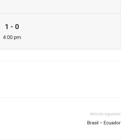
1 - 0
4:00 pm
Artículo siguiente
Brasil – Ecuador