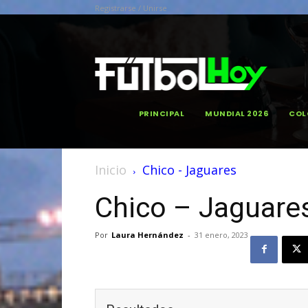
Registrarse / Unirse
PRINCIPAL
MUNDIAL 2026
COL
Inicio
Chico - Jaguares
Chico – Jaguare
Por
Laura Hernández
-
31 enero, 2023